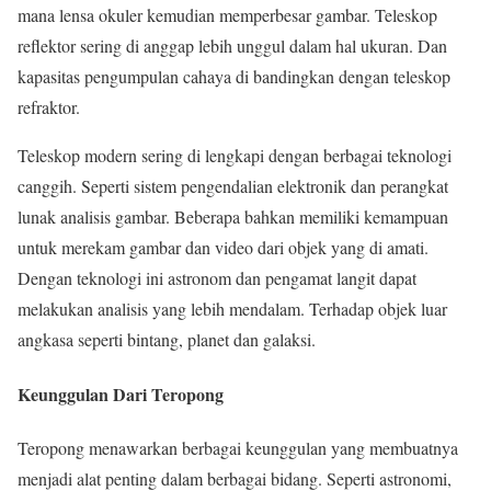
mana lensa okuler kemudian memperbesar gambar. Teleskop
reflektor sering di anggap lebih unggul dalam hal ukuran. Dan
kapasitas pengumpulan cahaya di bandingkan dengan teleskop
refraktor.
Teleskop modern sering di lengkapi dengan berbagai teknologi
canggih. Seperti sistem pengendalian elektronik dan perangkat
lunak analisis gambar. Beberapa bahkan memiliki kemampuan
untuk merekam gambar dan video dari objek yang di amati.
Dengan teknologi ini astronom dan pengamat langit dapat
melakukan analisis yang lebih mendalam. Terhadap objek luar
angkasa seperti bintang, planet dan galaksi.
Keunggulan Dari Teropong
Teropong menawarkan berbagai keunggulan yang membuatnya
menjadi alat penting dalam berbagai bidang. Seperti astronomi,