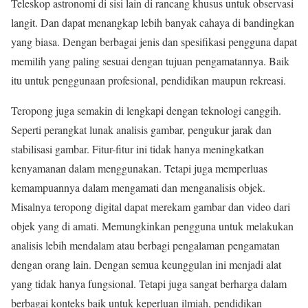
Teleskop astronomi di sisi lain di rancang khusus untuk observasi
langit. Dan dapat menangkap lebih banyak cahaya di bandingkan
yang biasa. Dengan berbagai jenis dan spesifikasi pengguna dapat
memilih yang paling sesuai dengan tujuan pengamatannya. Baik
itu untuk penggunaan profesional, pendidikan maupun rekreasi.
Teropong juga semakin di lengkapi dengan teknologi canggih.
Seperti perangkat lunak analisis gambar, pengukur jarak dan
stabilisasi gambar. Fitur-fitur ini tidak hanya meningkatkan
kenyamanan dalam menggunakan. Tetapi juga memperluas
kemampuannya dalam mengamati dan menganalisis objek.
Misalnya teropong digital dapat merekam gambar dan video dari
objek yang di amati. Memungkinkan pengguna untuk melakukan
analisis lebih mendalam atau berbagi pengalaman pengamatan
dengan orang lain. Dengan semua keunggulan ini menjadi alat
yang tidak hanya fungsional. Tetapi juga sangat berharga dalam
berbagai konteks baik untuk keperluan ilmiah, pendidikan