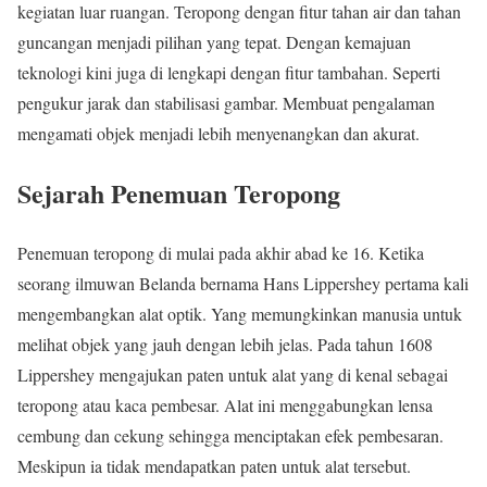
kegiatan luar ruangan. Teropong dengan fitur tahan air dan tahan
guncangan menjadi pilihan yang tepat. Dengan kemajuan
teknologi kini juga di lengkapi dengan fitur tambahan. Seperti
pengukur jarak dan stabilisasi gambar. Membuat pengalaman
mengamati objek menjadi lebih menyenangkan dan akurat.
Sejarah Penemuan Teropong
Penemuan teropong di mulai pada akhir abad ke 16. Ketika
seorang ilmuwan Belanda bernama Hans Lippershey pertama kali
mengembangkan alat optik. Yang memungkinkan manusia untuk
melihat objek yang jauh dengan lebih jelas. Pada tahun 1608
Lippershey mengajukan paten untuk alat yang di kenal sebagai
teropong atau kaca pembesar. Alat ini menggabungkan lensa
cembung dan cekung sehingga menciptakan efek pembesaran.
Meskipun ia tidak mendapatkan paten untuk alat tersebut.