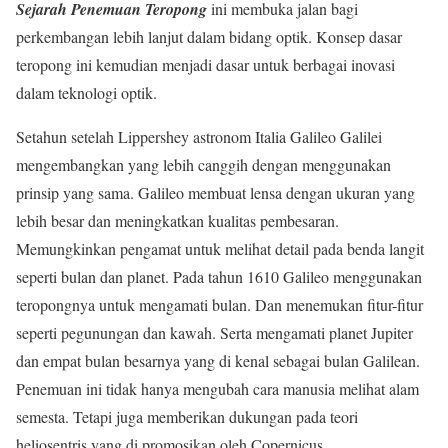
Sejarah Penemuan Teropong
ini membuka jalan bagi
perkembangan lebih lanjut dalam bidang optik. Konsep dasar
teropong ini kemudian menjadi dasar untuk berbagai inovasi
dalam teknologi optik.
Setahun setelah Lippershey astronom Italia Galileo Galilei
mengembangkan yang lebih canggih dengan menggunakan
prinsip yang sama. Galileo membuat lensa dengan ukuran yang
lebih besar dan meningkatkan kualitas pembesaran.
Memungkinkan pengamat untuk melihat detail pada benda langit
seperti bulan dan planet. Pada tahun 1610 Galileo menggunakan
teropongnya untuk mengamati bulan. Dan menemukan fitur-fitur
seperti pegunungan dan kawah. Serta mengamati planet Jupiter
dan empat bulan besarnya yang di kenal sebagai bulan Galilean.
Penemuan ini tidak hanya mengubah cara manusia melihat alam
semesta. Tetapi juga memberikan dukungan pada teori
heliosentris yang di promosikan oleh Copernicus.