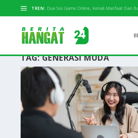
TREN:
Dua Sisi Game Online, Kenali Manfaat Dan 
B
TAG:
GENERASI MUDA