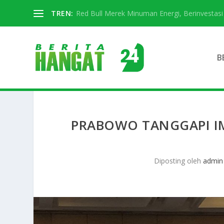
TREN:
Red Bull Merek Minuman Energi, Berinvestasi D
B
PRABOWO TANGGAPI IM
Diposting oleh
admin