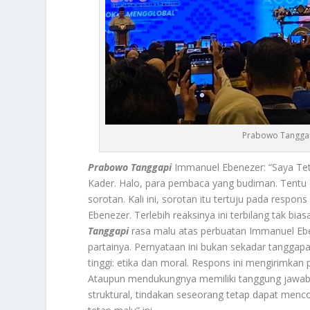
Prabowo Tanggap
Prabowo Tanggapi
Immanuel Ebenezer: “Saya Te
Kader. Halo, para pembaca yang budiman. Tentu d
sorotan. Kali ini, sorotan itu tertuju pada respo
Ebenezer. Terlebih reaksinya ini terbilang tak b
Tanggapi
rasa malu atas perbuatan Immanuel Ebe
partainya. Pernyataan ini bukan sekadar tanggapa
tinggi: etika dan moral. Respons ini mengirimkan
Ataupun mendukungnya memiliki tanggung jawab m
struktural, tindakan seseorang tetap dapat menco