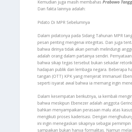
Kemudian juga masih membahas
Prabowo Tangg
Dan fakta lainnya adalah:
Pidato Di MPR Sebelumnya
Dalam pidatonya pada Sidang Tahunan MPR tangg
pesan penting mengenai integritas. Dan juga ten
bahwa dirinya tidak akan pernah melindungi ang
adalah orang dalam partainya sendiri. Pernyataa
bahwa sikap tegas tersebut bukan sekadar retorika
hadapan publik dan lembaga negara. Beberapa hari
tangan (OTT) KPK yang menjerat Immanuel Ebene
seperti isyarat awal bahwa ia memang ingin men
Dalam kesempatan berikutnya, ia kembali mengin
bahwa meskipun Ebenezer adalah anggota Gerindr
bahkan menyampaikan perasaan malu atas kasus 
mengikuti proses kaderisasi. Dengan menghubung
ini ingin menegaskan sikapnya sebagai pemimpin 
sampaikan bukan hanya formalitas. Namun melain