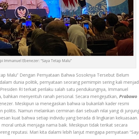
i Immanuel Ebenezer: “Saya Tetap Malu”
tap Malu” Dengan Pernyataan Bahwa Sosoknya Tersebut Belum
alam dunia politik, pernyataan seorang pemimpin sering kali menjad
ns Presiden RI terkait perilaku salah satu pendukungnya, Immanuel
iasa, bahkan menyentuh ranah personal. Secara mengejutkan,
Prabowo
nezer. Meskipun ia menegaskan bahwa ia bukanlah kader resmi
n politis. Namun melainkan cerminan dari sebuah nilai yang di junjun
 pesan kuat bahwa setiap individu yang berada di lingkaran kekuasaan.
oral untuk menjaga nama baik. Meskipun tidak terikat secara
reng reputasi. Mari kita dalami lebih lanjut mengapa pernyataan “Say