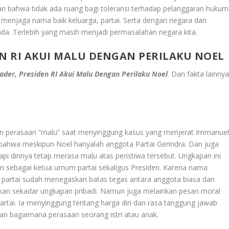
an bahwa tidak ada ruang bagi toleransi terhadap pelanggaran hukum
menjaga nama baik keluarga, partai. Serta dengan negara dari
 ada. Terlebih yang masih menjadi permasalahan negara kita.
EN RI AKUI MALU DENGAN PERILAKU NOEL
der, Presiden RI Akui Malu Dengan Perilaku Noel
. Dan fakta lainny
n perasaan “malu” saat menyinggung kasus yang menjerat Immanue
bahwa meskipun Noel hanyalah anggota Partai Gerindra. Dan juga
api dirinya tetap merasa malu atas peristiwa tersebut. Ungkapan ini
n sebagai ketua umum partai sekaligus Presiden. Karena nama
i partai sudah menegaskan batas tegas antara anggota biasa dan
kan sekadar ungkapan pribadi. Namun juga melainkan pesan moral
artai. Ia menyinggung tentang harga diri dan rasa tanggung jawab
an bagaimana perasaan seorang istri atau anak.