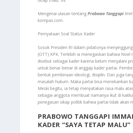
tetap malu” ini.
Mengenai ulasan tentang
Prabowo Tanggapi
Imma
kompas.com.
Pernyataan Soal Status Kader
Sosok Presiden RI dalam pidatonya menyinggung 
(OTT) KPK. Terlebih ia menegaskan bahwa Noel 
disebut sebagai kader karena belum menjalani pr
untuk benar-benar di anggap kader partai. Pembeda
bentuk pembinaan ideologi, disiplin. Dan juga t
masalah hukum. Maka partai bisa menekankan b
Meski begitu, ia tetap menyatakan rasa malu ata
sebagai anggota membuat namanya ikut di kaitkan
penegasan sikap politik bahwa partai tidak akan 
PRABOWO TANGGAPI IMMAN
KADER “SAYA TETAP MALU”