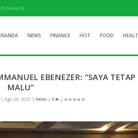
i Dunia Ol...
ERANDA
NEWS
FINANCE
HOT
FOOD
HEAL
MANUEL EBENEZER: “SAYA TETAP
MALU”
|
Agu 29, 2025
|
News
|
0
|