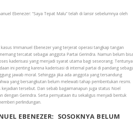
nuel Ebenezer: “Saya Tepat Malu” telah di lansir sebelumnya oleh
kasus Immanuel Ebenezer yang terjerat operasi tangkap tangan
memang tercatat sebagai anggota Partai Gerindra. Namun belum bis
oses kaderisasi yang menjadi syarat utama bagi seseorang. Tentunya
an ini penting karena kaderisasi di internal partai di pandang sebaga
anggung jawab moral. Sehingga jika ada anggota yang tersandung
ahwa yang bersangkutan belum melewati tahap pembentukan resmi.
s kejadian tersebut. Dan sebab bagaimanapun juga status Noel
 dengan Gerindra. Serta pernyataan itu sekaligus menjadi bentuk
memberi perlindungan.
UEL EBENEZER: SOSOKNYA BELUM