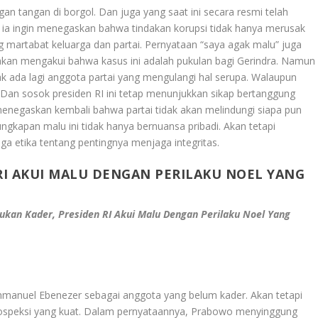
gan tangan di borgol. Dan juga yang saat ini secara resmi telah
ia ingin menegaskan bahwa tindakan korupsi tidak hanya merusak
ng martabat keluarga dan partai. Pernyataan “saya agak malu” juga
seakan mengakui bahwa kasus ini adalah pukulan bagi Gerindra. Namun
ak ada lagi anggota partai yang mengulangi hal serupa. Walaupun
an sosok presiden RI ini tetap menunjukkan sikap bertanggung
enegaskan kembali bahwa partai tidak akan melindungi siapa pun
ngkapan malu ini tidak hanya bernuansa pribadi. Akan tetapi
ga etika tentang pentingnya menjaga integritas.
RI AKUI MALU DENGAN PERILAKU NOEL YANG
ukan Kader, Presiden RI Akui Malu Dengan Perilaku Noel Yang
mmanuel Ebenezer sebagai anggota yang belum kader. Akan tetapi
ospeksi yang kuat. Dalam pernyataannya, Prabowo menyinggung