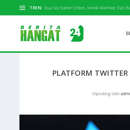
TREN:
Dua Sisi Game Online, Kenali Manfaat Dan 
B
PLATFORM TWITTER
Diposting oleh
admi