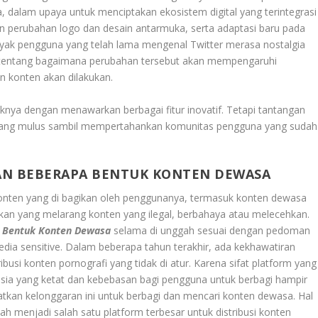
, dalam upaya untuk menciptakan ekosistem digital yang terintegrasi
an perubahan logo dan desain antarmuka, serta adaptasi baru pada
nyak pengguna yang telah lama mengenal Twitter merasa nostalgia
 tentang bagaimana perubahan tersebut akan mempengaruhi
 konten akan dilakukan.
nya dengan menawarkan berbagai fitur inovatif. Tetapi tantangan
 yang mulus sambil mempertahankan komunitas pengguna yang sudah
AN BEBERAPA BENTUK KONTEN DEWASA
konten yang di bagikan oleh penggunanya, termasuk konten dewasa
jakan yang melarang konten yang ilegal, berbahaya atau melecehkan.
a Bentuk Konten Dewasa
selama di unggah sesuai dengan pedoman
dia sensitive. Dalam beberapa tahun terakhir, ada kekhawatiran
busi konten pornografi yang tidak di atur. Karena sifat platform yang
usia yang ketat dan kebebasan bagi pengguna untuk berbagi hampir
kan kelonggaran ini untuk berbagi dan mencari konten dewasa. Hal
ah menjadi salah satu platform terbesar untuk distribusi konten