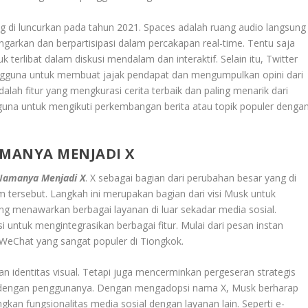
ang di luncurkan pada tahun 2021. Spaces adalah ruang audio langsung
rkan dan berpartisipasi dalam percakapan real-time. Tentu saja
 terlibat dalam diskusi mendalam dan interaktif. Selain itu, Twitter
engguna untuk membuat jajak pendapat dan mengumpulkan opini dari
ah fitur yang mengkurasi cerita terbaik dan paling menarik dari
una untuk mengikuti perkembangan berita atau topik populer denga
MANYA MENJADI X
Namanya Menjadi X
. X sebagai bagian dari perubahan besar yang di
m tersebut. Langkah ini merupakan bagian dari visi Musk untuk
g menawarkan berbagai layanan di luar sekadar media sosial.
 untuk mengintegrasikan berbagai fitur. Mulai dari pesan instan
 WeChat yang sangat populer di Tiongkok.
n identitas visual. Tetapi juga mencerminkan pergeseran strategis
si dengan penggunanya. Dengan mengadopsi nama X, Musk berharap
n fungsionalitas media sosial dengan layanan lain. Seperti e-