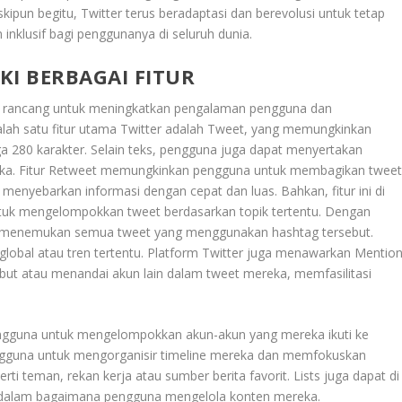
kipun begitu, Twitter terus beradaptasi dan berevolusi untuk tetap
nklusif bagi penggunanya di seluruh dunia.
KI BERBAGAI FITUR
i rancang untuk meningkatkan pengalaman pengguna dan
alah satu fitur utama Twitter adalah Tweet, yang memungkinkan
 280 karakter. Selain teks, pengguna juga dapat menyertakan
eka. Fitur Retweet memungkinkan pengguna untuk membagikan twee
menyebarkan informasi dengan cepat dan luas. Bahkan, fitur ini di
untuk mengelompokkan tweet berdasarkan topik tertentu. Dengan
t menemukan semua tweet yang menggunakan hashtag tersebut.
global atau tren tertentu. Platform Twitter juga menawarkan Mentio
t atau menandai akun lain dalam tweet mereka, memfasilitasi
engguna untuk mengelompokkan akun-akun yang mereka ikuti ke
ngguna untuk mengorganisir timeline mereka dan memfokuskan
rti teman, rekan kerja atau sumber berita favorit. Lists juga dapat di
tas dalam bagaimana pengguna mengelola konten mereka.