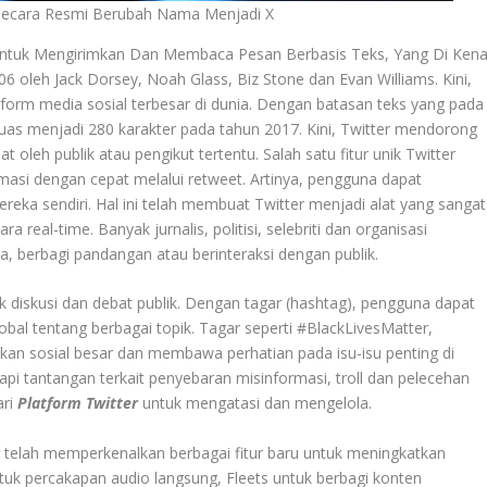
 Secara Resmi Berubah Nama Menjadi X
uk Mengirimkan Dan Membaca Pesan Berbasis Teks, Yang Di Kena
06 oleh Jack Dorsey, Noah Glass, Biz Stone dan Evan Williams. Kini,
tform media sosial terbesar di dunia. Dengan batasan teks yang pada
uas menjadi 280 karakter pada tahun 2017. Kini, Twitter mendorong
t oleh publik atau pengikut tertentu. Salah satu fitur unik Twitter
si dengan cepat melalui retweet. Artinya, pengguna dapat
eka sendiri. Hal ini telah membuat Twitter menjadi alat yang sangat
a real-time. Banyak jurnalis, politisi, selebriti dan organisasi
berbagi pandangan atau berinteraksi dengan publik.
uk diskusi dan debat publik. Dengan tagar (hashtag), pengguna dapat
obal tentang berbagai topik. Tagar seperti #BlackLivesMatter,
n sosial besar dan membawa perhatian pada isu-isu penting di
pi tantangan terkait penyebaran misinformasi, troll dan pelecehan
ari
Platform Twitter
untuk mengatasi dan mengelola.
r
telah memperkenalkan berbagai fitur baru untuk meningkatkan
uk percakapan audio langsung, Fleets untuk berbagi konten