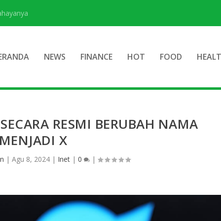
Bahayanya
ERANDA
NEWS
FINANCE
HOT
FOOD
HEAL
 SECARA RESMI BERUBAH NAMA
MENJADI X
n
|
Agu 8, 2024
|
Inet
|
0
|