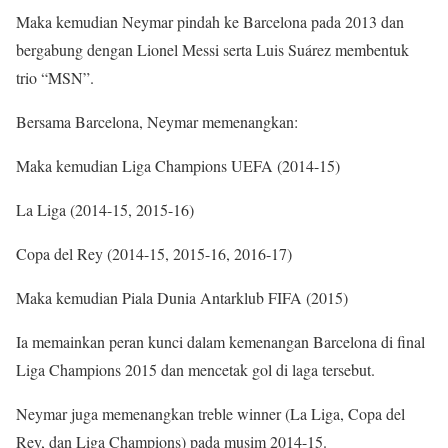
Maka kemudian Neymar pindah ke Barcelona pada 2013 dan
bergabung dengan Lionel Messi serta Luis Suárez membentuk
trio “MSN”.
Bersama Barcelona, Neymar memenangkan:
Maka kemudian Liga Champions UEFA (2014-15)
La Liga (2014-15, 2015-16)
Copa del Rey (2014-15, 2015-16, 2016-17)
Maka kemudian Piala Dunia Antarklub FIFA (2015)
Ia memainkan peran kunci dalam kemenangan Barcelona di final
Liga Champions 2015 dan mencetak gol di laga tersebut.
Neymar juga memenangkan treble winner (La Liga, Copa del
Rey, dan Liga Champions) pada musim 2014-15.