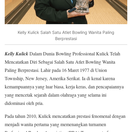
Kelly Kulick Salah Satu Atlet Bowling Wanita Paling
Berprestasi
Kelly Kulick
Dalam Dunia Bowling Professional Kulick Telah
Mencatatkan Diri Sebagai Salah Satu Atlet Bowling Wanita
Paling Berprestasi. Lahir pada 16 Maret 1977 di Union
Township, New Jersey, Amerika Serikat. Ia di kenal karena
kemampuannya yang luar biasa, kerja keras, dan pencapaiannya
yang mencetak sejarah dalam olahraga yang selama ini
didominasi oleh pria.
Pada tahun 2010, Kulick mencatatkan prestasi fenomenal dengan
menjadi wanita pertama yang memenangkan turnamen