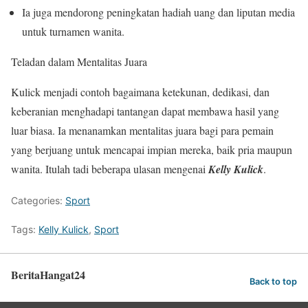
Ia juga mendorong peningkatan hadiah uang dan liputan media
untuk turnamen wanita.
Teladan dalam Mentalitas Juara
Kulick menjadi contoh bagaimana ketekunan, dedikasi, dan
keberanian menghadapi tantangan dapat membawa hasil yang
luar biasa.
Ia menanamkan mentalitas juara bagi para pemain
yang berjuang untuk mencapai impian mereka, baik pria maupun
wanita. Itulah tadi beberapa ulasan mengenai
Kelly Kulick
.
Categories:
Sport
Tags:
Kelly Kulick
,
Sport
BeritaHangat24
Back to top