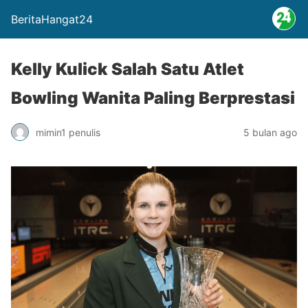
BeritaHangat24
Kelly Kulick Salah Satu Atlet
Bowling Wanita Paling Berprestasi
mimin1 penulis
5 bulan ago