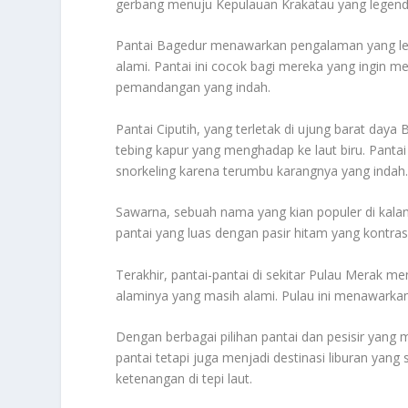
gerbang menuju Kepulauan Krakatau yang legend
Pantai Bagedur menawarkan pengalaman yang leb
alami. Pantai ini cocok bagi mereka yang ingin 
pemandangan yang indah.
Pantai Ciputih, yang terletak di ujung barat da
tebing kapur yang menghadap ke laut biru. Pantai
snorkeling karena terumbu karangnya yang indah
Sawarna, sebuah nama yang kian populer di kal
pantai yang luas dengan pasir hitam yang kontras
Terakhir, pantai-pantai di sekitar Pulau Merak m
alaminya yang masih alami. Pulau ini menawarkan
Dengan berbagai pilihan pantai dan pesisir yang 
pantai tetapi juga menjadi destinasi liburan ya
ketenangan di tepi laut.