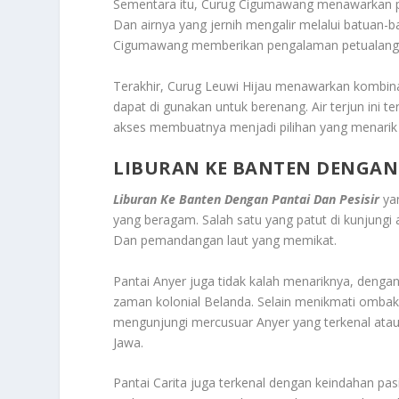
Sementara itu, Curug Cigumawang menawarkan p
Dan airnya yang jernih mengalir melalui batuan-b
Cigumawang memberikan pengalaman petualangan 
Terakhir, Curug Leuwi Hijau menawarkan kombin
dapat di gunakan untuk berenang. Air terjun ini 
akses membuatnya menjadi pilihan yang menarik 
LIBURAN KE BANTEN DENGAN 
Liburan Ke Banten Dengan Pantai Dan Pesisir
ya
yang beragam. Salah satu yang patut di kunjungi 
Dan pemandangan laut yang memikat.
Pantai Anyer juga tidak kalah menariknya, dengan
zaman kolonial Belanda. Selain menikmati omba
mengunjungi mercusuar Anyer yang terkenal atau
Jawa.
Pantai Carita juga terkenal dengan keindahan pas