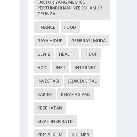
FAKTOR YANG MEMICU
PERTUMBUHAN INFEKSI JAMUR
TELINGA
FINANCE
FOOD
GAYA HIDUP
GENERASI MUDA
GEN Z
HEALTH
HIDUP
HOT
INET
INTERNET
INVESTASI
JEJAK DIGITAL
KARIER
KEBAHAGIAAN
KESEHATAN
KISAH INSPIRATIF
KRISIS IKLIM
KULINER