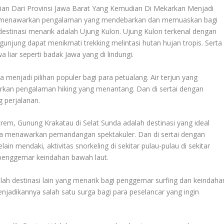
n Dari Provinsi Jawa Barat Yang Kemudian Di Mekarkan Menjadi
en menawarkan pengalaman yang mendebarkan dan memuaskan bagi
destinasi menarik adalah Ujung Kulon. Ujung Kulon terkenal dengan
gunjung dapat menikmati trekking melintasi hutan hujan tropis. Serta
a liar seperti badak Jawa yang di lindungi.
 menjadi pilihan populer bagi para petualang. Air terjun yang
arkan pengalaman hiking yang menantang. Dan di sertai dengan
 perjalanan.
rem, Gunung Krakatau di Selat Sunda adalah destinasi yang ideal
ya menawarkan pemandangan spektakuler. Dan di sertai dengan
mendaki, aktivitas snorkeling di sekitar pulau-pulau di sekitar
 penggemar keindahan bawah laut.
lah destinasi lain yang menarik bagi penggemar surfing dan keindaha
njadikannya salah satu surga bagi para peselancar yang ingin
.