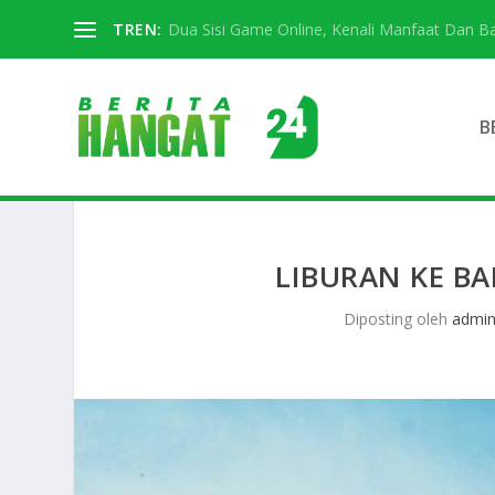
TREN:
Dua Sisi Game Online, Kenali Manfaat Dan 
B
LIBURAN KE BA
Diposting oleh
admi