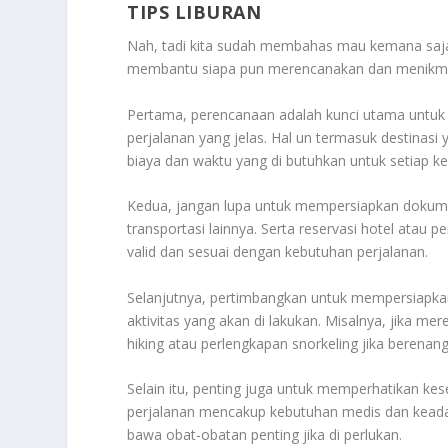
TIPS LIBURAN
Nah, tadi kita sudah membahas mau kemana saja s
membantu siapa pun merencanakan dan menikmati
Pertama, perencanaan adalah kunci utama untuk l
perjalanan yang jelas. Hal un termasuk destinasi ya
biaya dan waktu yang di butuhkan untuk setiap k
Kedua, jangan lupa untuk mempersiapkan dokumen
transportasi lainnya. Serta reservasi hotel atau
valid dan sesuai dengan kebutuhan perjalanan.
Selanjutnya, pertimbangkan untuk mempersiapkan
aktivitas yang akan di lakukan. Misalnya, jika m
hiking atau perlengkapan snorkeling jika berenang
Selain itu, penting juga untuk memperhatikan ke
perjalanan mencakup kebutuhan medis dan keadaa
bawa obat-obatan penting jika di perlukan.