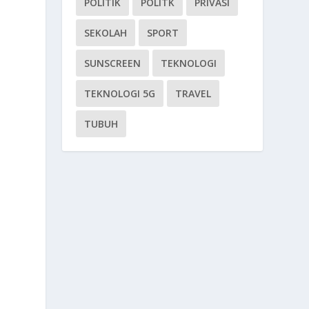
POLITIK
POLITK
PRIVASI
SEKOLAH
SPORT
SUNSCREEN
TEKNOLOGI
TEKNOLOGI 5G
TRAVEL
TUBUH