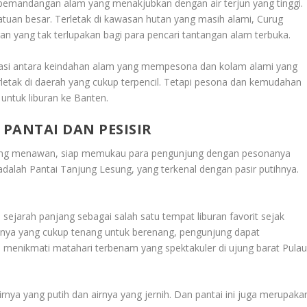
emandangan alam yang menakjubkan dengan air terjun yang tinggi.
atuan besar. Terletak di kawasan hutan yang masih alami, Curug
yang tak terlupakan bagi para pencari tantangan alam terbuka.
asi antara keindahan alam yang mempesona dan kolam alami yang
terletak di daerah yang cukup terpencil. Tetapi pesona dan kemudahan
untuk liburan ke Banten.
PANTAI DAN PESISIR
ng menawan, siap memukau para pengunjung dengan pesonanya
adalah Pantai Tanjung Lesung, yang terkenal dengan pasir putihnya.
 sejarah panjang sebagai salah satu tempat liburan favorit sejak
knya yang cukup tenang untuk berenang, pengunjung dapat
 menikmati matahari terbenam yang spektakuler di ujung barat Pula
irnya yang putih dan airnya yang jernih. Dan pantai ini juga merupaka