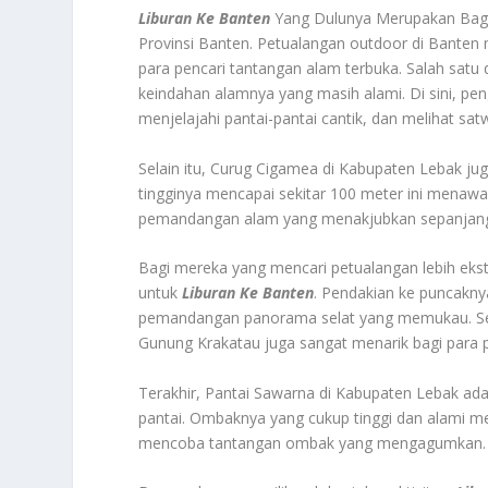
Liburan Ke Banten
Yang Dulunya Merupakan Bagia
Provinsi Banten. Petualangan outdoor di Bant
para pencari tantangan alam terbuka. Salah satu 
keindahan alamnya yang masih alami. Di sini, pen
menjelajahi pantai-pantai cantik, dan melihat satw
Selain itu, Curug Cigamea di Kabupaten Lebak juga
tingginya mencapai sekitar 100 meter ini menaw
pemandangan alam yang menakjubkan sepanjang
Bagi mereka yang mencari petualangan lebih ekst
untuk
Liburan Ke Banten
. Pendakian ke puncakn
pemandangan panorama selat yang memukau. Selain 
Gunung Krakatau juga sangat menarik bagi para
Terakhir, Pantai Sawarna di Kabupaten Lebak ada
pantai. Ombaknya yang cukup tinggi dan alami me
mencoba tantangan ombak yang mengagumkan