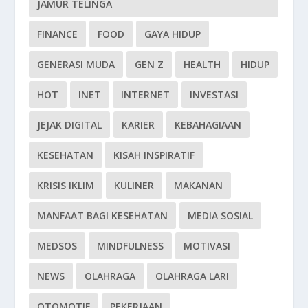
JAMUR TELINGA
FINANCE
FOOD
GAYA HIDUP
GENERASI MUDA
GEN Z
HEALTH
HIDUP
HOT
INET
INTERNET
INVESTASI
JEJAK DIGITAL
KARIER
KEBAHAGIAAN
KESEHATAN
KISAH INSPIRATIF
KRISIS IKLIM
KULINER
MAKANAN
MANFAAT BAGI KESEHATAN
MEDIA SOSIAL
MEDSOS
MINDFULNESS
MOTIVASI
NEWS
OLAHRAGA
OLAHRAGA LARI
OTOMOTIF
PEKERJAAN