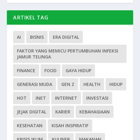
ARTIKEL TAG
AI
BISNIS
ERA DIGITAL
FAKTOR YANG MEMICU PERTUMBUHAN INFEKSI
JAMUR TELINGA
FINANCE
FOOD
GAYA HIDUP
GENERASI MUDA
GEN Z
HEALTH
HIDUP
HOT
INET
INTERNET
INVESTASI
JEJAK DIGITAL
KARIER
KEBAHAGIAAN
KESEHATAN
KISAH INSPIRATIF
KRISIS IKLIM
KULINER
MAKANAN