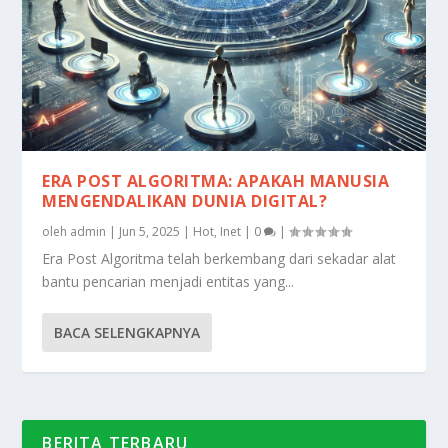
ERA POST ALGORITMA: APAKAH MANUSIA
MENGENDALIKAN DUNIA DIGITAL?
oleh
admin
|
Jun 5, 2025
|
Hot
,
Inet
|
0
|
Era Post Algoritma telah berkembang dari sekadar alat
bantu pencarian menjadi entitas yang...
BACA SELENGKAPNYA
BERITA TERBARU