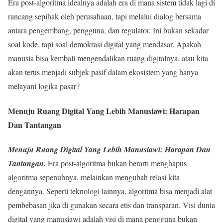
Era post-algoritma idealnya adalah era di mana sistem tidak lagi di
rancang sepihak oleh perusahaan, tapi melalui dialog bersama
antara pengembang, pengguna, dan regulator. Ini bukan sekadar
soal kode, tapi soal demokrasi digital yang mendasar. Apakah
manusia bisa kembali mengendalikan ruang digitalnya, atau kita
akan terus menjadi subjek pasif dalam ekosistem yang hanya
melayani logika pasar?
Menuju Ruang Digital Yang Lebih Manusiawi: Harapan
Dan Tantangan
Menuju Ruang Digital Yang Lebih Manusiawi: Harapan Dan
Tantangan.
Era post-algoritma bukan berarti menghapus
algoritma sepenuhnya, melainkan mengubah relasi kita
dengannya. Seperti teknologi lainnya, algoritma bisa menjadi alat
pembebasan jika di gunakan secara etis dan transparan. Visi dunia
digital yang manusiawi adalah visi di mana pengguna bukan