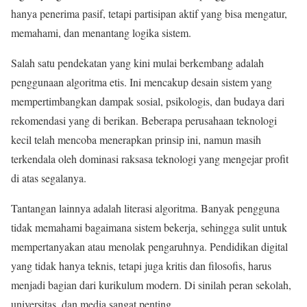
hanya penerima pasif, tetapi partisipan aktif yang bisa mengatur,
memahami, dan menantang logika sistem.
Salah satu pendekatan yang kini mulai berkembang adalah
penggunaan algoritma etis. Ini mencakup desain sistem yang
mempertimbangkan dampak sosial, psikologis, dan budaya dari
rekomendasi yang di berikan. Beberapa perusahaan teknologi
kecil telah mencoba menerapkan prinsip ini, namun masih
terkendala oleh dominasi raksasa teknologi yang mengejar profit
di atas segalanya.
Tantangan lainnya adalah literasi algoritma. Banyak pengguna
tidak memahami bagaimana sistem bekerja, sehingga sulit untuk
mempertanyakan atau menolak pengaruhnya. Pendidikan digital
yang tidak hanya teknis, tetapi juga kritis dan filosofis, harus
menjadi bagian dari kurikulum modern. Di sinilah peran sekolah,
universitas, dan media sangat penting.