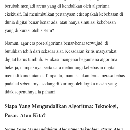
berubah menjadi arena yang di kendalikan oleh algoritma
eksklusif. Ini menimbulkan pertanyaan etis: apakah kebebasan di
dunia digital benar-benar ada, atau hanya simulasi kebebasan
yang di kurasi oleh sistem?
Namun, agar era post-algoritma benar-benar terwujud, di
butuhkan lebih dari sekadar alat. Kesadaran kritis masyarakat
digital harus tumbuh. Edukasi mengenai bagaimana algoritma
bekerja, dampaknya, serta cara melindungi kebebasan digital
menjadi kunci utama. Tanpa itu, manusia akan terus merasa bebas
padahal sebenarnya sedang di kurung oleh logika mesin yang
tidak sepenuhnya ia pahami.
Siapa Yang Mengendalikan Algoritma: Teknologi,
Pasar, Atau Kita?
Siapa Yang Mengendalikan Algoritma: Teknologi, Pasar, Atau