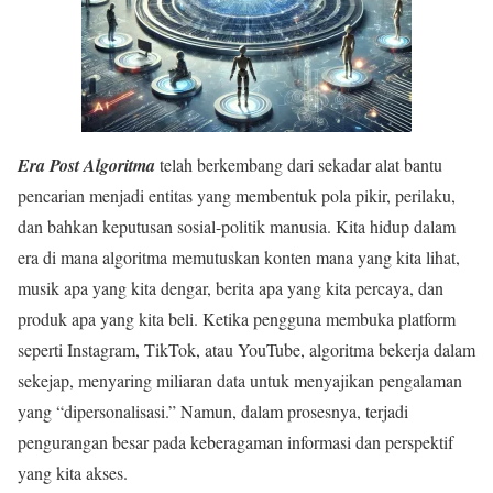
Era Post
Algoritma
telah berkembang dari sekadar alat bantu
pencarian menjadi entitas yang membentuk pola pikir, perilaku,
dan bahkan keputusan sosial-politik manusia. Kita hidup dalam
era di mana algoritma memutuskan konten mana yang kita lihat,
musik apa yang kita dengar, berita apa yang kita percaya, dan
produk apa yang kita beli. Ketika pengguna membuka platform
seperti Instagram, TikTok, atau YouTube, algoritma bekerja dalam
sekejap, menyaring miliaran data untuk menyajikan pengalaman
yang “dipersonalisasi.” Namun, dalam prosesnya, terjadi
pengurangan besar pada keberagaman informasi dan perspektif
yang kita akses.