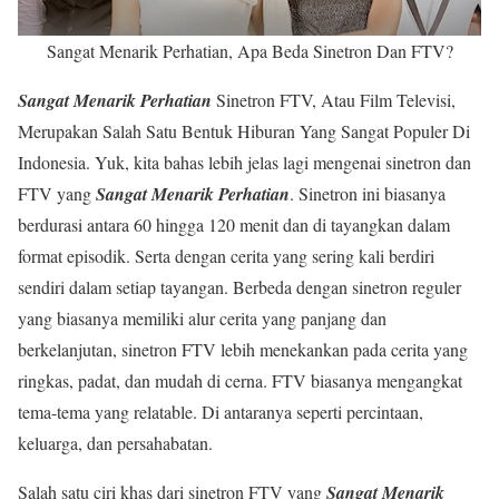
Sangat Menarik Perhatian, Apa Beda Sinetron Dan FTV?
Sangat Menarik Perhatian
Sinetron FTV, Atau Film Televisi,
Merupakan Salah Satu Bentuk Hiburan Yang Sangat Populer Di
Indonesia. Yuk, kita bahas lebih jelas lagi mengenai sinetron dan
FTV yang
Sangat Menarik Perhatian
. Sinetron ini biasanya
berdurasi antara 60 hingga 120 menit dan di tayangkan dalam
format episodik. Serta dengan cerita yang sering kali berdiri
sendiri dalam setiap tayangan. Berbeda dengan sinetron reguler
yang biasanya memiliki alur cerita yang panjang dan
berkelanjutan, sinetron FTV lebih menekankan pada cerita yang
ringkas, padat, dan mudah di cerna. FTV biasanya mengangkat
tema-tema yang relatable. Di antaranya seperti percintaan,
keluarga, dan persahabatan.
Salah satu ciri khas dari sinetron FTV yang
Sangat Menarik