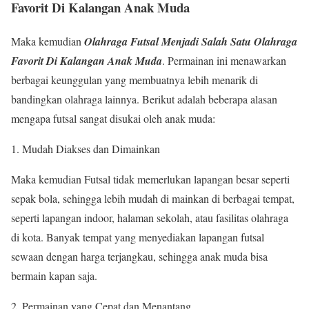
Favorit Di Kalangan Anak Muda
Maka kemudian
Olahraga Futsal Menjadi Salah Satu Olahraga
Favorit Di Kalangan Anak Muda
. Permainan ini menawarkan
berbagai keunggulan yang membuatnya lebih menarik di
bandingkan olahraga lainnya. Berikut adalah beberapa alasan
mengapa futsal sangat disukai oleh anak muda:
Mudah Diakses dan Dimainkan
Maka kemudian Futsal tidak memerlukan lapangan besar seperti
sepak bola, sehingga lebih mudah di mainkan di berbagai tempat,
seperti lapangan indoor, halaman sekolah, atau fasilitas olahraga
di kota. Banyak tempat yang menyediakan lapangan futsal
sewaan dengan harga terjangkau, sehingga anak muda bisa
bermain kapan saja.
Permainan yang Cepat dan Menantang