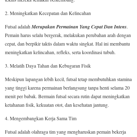
Meningkatkan Kecepatan dan Kelincahan
Futsal adalah
Merupakan Permainan Yang Cepat Dan Intens
.
Pemain harus selalu bergerak, melakukan perubahan arah dengan
cepat, dan berpikir taktis dalam waktu singkat. Hal ini membantu
meningkatkan kelincahan, refleks, serta koordinasi tubuh.
Melatih Daya Tahan dan Kebugaran Fisik
Meskipun lapangan lebih kecil, futsal tetap membutuhkan stamina
yang tinggi karena permainan berlangsung tanpa henti selama 20
menit per babak. Bermain futsal secara rutin dapat meningkatkan
ketahanan fisik, kekuatan otot, dan kesehatan jantung.
Mengembangkan Kerja Sama Tim
Futsal adalah olahraga tim yang mengharuskan pemain bekerja