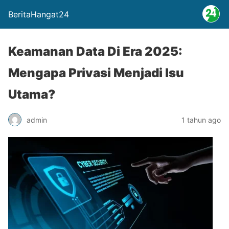
BeritaHangat24
Keamanan Data Di Era 2025:
Mengapa Privasi Menjadi Isu
Utama?
admin
1 tahun ago