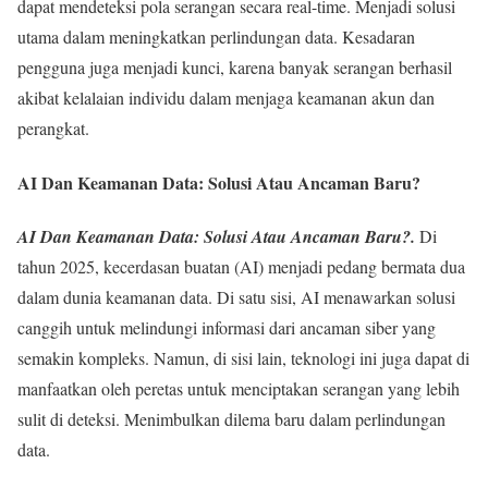
dapat mendeteksi pola serangan secara real-time. Menjadi solusi
utama dalam meningkatkan perlindungan data. Kesadaran
pengguna juga menjadi kunci, karena banyak serangan berhasil
akibat kelalaian individu dalam menjaga keamanan akun dan
perangkat.
AI Dan Keamanan Data: Solusi Atau Ancaman Baru?
AI Dan Keamanan Data: Solusi Atau Ancaman Baru?.
Di
tahun 2025, kecerdasan buatan (AI) menjadi pedang bermata dua
dalam dunia keamanan data. Di satu sisi, AI menawarkan solusi
canggih untuk melindungi informasi dari ancaman siber yang
semakin kompleks. Namun, di sisi lain, teknologi ini juga dapat di
manfaatkan oleh peretas untuk menciptakan serangan yang lebih
sulit di deteksi. Menimbulkan dilema baru dalam perlindungan
data.