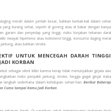
ging merah dalam jumlah besar, bahkan berkali-kali dalam sehari
ra yang kurang sehat, seperti di goreng atau di bakar dengan banya
 garam dan penyedap yang tinggi, risiko lonjakan tekanan dara
ki riwayat hipertensi atau kolesterol tinggi, konsumsi daging mera
 jantung, atau bahkan stroke.
EKTIF UNTUK MENCEGAH DARAH TINGGI
JADI KORBAN
sebut sebagai silent killer karena kerap tidak menunjukkan gejala awa
ningkatkan risiko penyakit jantung, stroke, hingga gagal ginjal. Kaba
gai langkah sederhana dalam kehidupan sehari-hari.
Berikut Beberap
ngan Cuma Sampai Kamu Jadi Korban
:
ga tekanan darah. Di sarankan untuk mengonsumsi makanan tingg