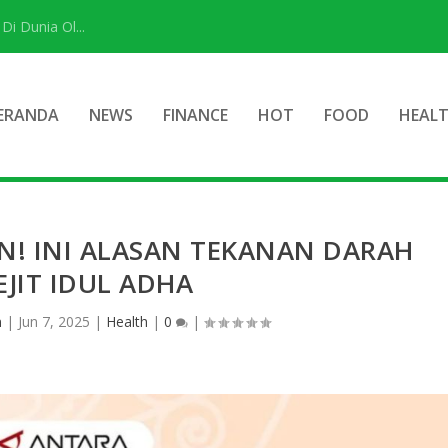
i Dunia Ol...
ERANDA
NEWS
FINANCE
HOT
FOOD
HEAL
! INI ALASAN TEKANAN DARAH
JIT IDUL ADHA
n
|
Jun 7, 2025
|
Health
|
0
|