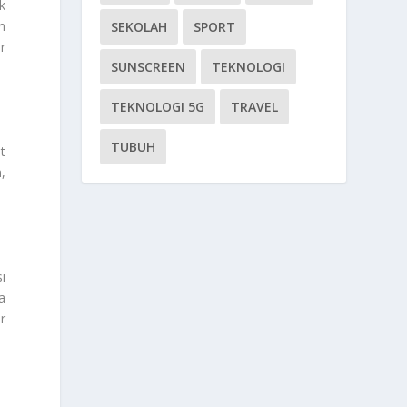
k
n
SEKOLAH
SPORT
r
SUNSCREEN
TEKNOLOGI
TEKNOLOGI 5G
TRAVEL
TUBUH
t
,
i
a
r