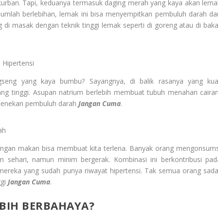
urban. Tapi, keduanya termasuk daging merah yang kaya akan lema
 jumlah berlebihan, lemak ini bisa menyempitkan pembuluh darah da
 di masak dengan teknik tinggi lemak seperti di goreng atau di baka
 Hipertensi
gseng yang kaya bumbu? Sayangnya, di balik rasanya yang kua
g tinggi. Asupan natrium berlebih membuat tubuh menahan cairan
menekan pembuluh darah
Jangan Cuma
.
ah
dangan makan bisa membuat kita terlena. Banyak orang mengonsums
m sehari, namun minim bergerak. Kombinasi ini berkontribusi pad
i mereka yang sudah punya riwayat hipertensi. Tak semua orang sada
gi
Jangan Cuma
.
BIH BERBAHAYA?