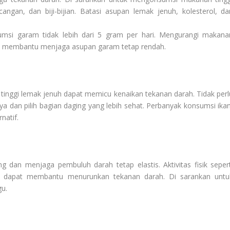
angan, dan biji-bijian. Batasi asupan lemak jenuh, kolesterol, da
msi garam tidak lebih dari 5 gram per hari. Mengurangi makana
at membantu menjaga asupan garam tetap rendah.
tinggi lemak jenuh dapat memicu kenaikan tekanan darah. Tidak perl
a dan pilih bagian daging yang lebih sehat. Perbanyak konsumsi ikan
natif.
dan menjaga pembuluh darah tetap elastis. Aktivitas fisik sepert
ga dapat membantu menurunkan tekanan darah. Di sarankan untu
gu.