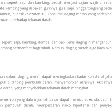
ah, seperti sapi dan kambing, seolah menjadi sajian wajib di setia
kambing yang di bakar, gurihnya gulai sapi, hingga tongseng peda
mun, di balik kelezatan itu, konsumsi daging merah yang berlebiha
rutama terhadap tekanan darah.
seperti sapi, kambing, domba, dan babi. Jenis daging ini mengandun
ng memang bermanfaat bagi tubuh. Namun, daging merah juga kaya aka
enuh dalam daging merah dapat meningkatkan kadar kolesterol jaha
puk di dinding pembuluh darah, menyempitkan alirannya. Akibatnya
pa darah, yang menyebabkan tekanan darah meningkat.
eme iron yang dalam jumlah besar dapat memicu stres oksidatif. In
an pembuluh darah, memperparah risiko hipertensi dan penyaki