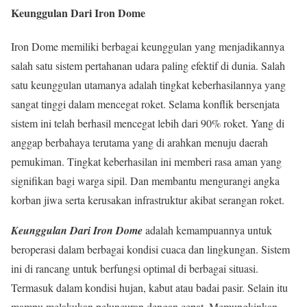
Keunggulan Dari Iron Dome
Iron Dome memiliki berbagai keunggulan yang menjadikannya
salah satu sistem pertahanan udara paling efektif di dunia. Salah
satu keunggulan utamanya adalah tingkat keberhasilannya yang
sangat tinggi dalam mencegat roket. Selama konflik bersenjata
sistem ini telah berhasil mencegat lebih dari 90% roket. Yang di
anggap berbahaya terutama yang di arahkan menuju daerah
pemukiman. Tingkat keberhasilan ini memberi rasa aman yang
signifikan bagi warga sipil. Dan membantu mengurangi angka
korban jiwa serta kerusakan infrastruktur akibat serangan roket.
Keunggulan Dari Iron Dome
adalah kemampuannya untuk
beroperasi dalam berbagai kondisi cuaca dan lingkungan. Sistem
ini di rancang untuk berfungsi optimal di berbagai situasi.
Termasuk dalam kondisi hujan, kabut atau badai pasir. Selain itu
mampu melakukan peluncuran dengan cepat. Memungkinkan