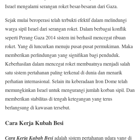
Israel mengalami serangan roket besar-besaran dari Gaza.
Sejak mulai beroperasi telah terbukti efektif dalam melindungi
warga sipil Israel dari serangan roket. Dalam berbagai konflik
seperti Perang Gaza 2014 sistem ini berhasil mencegat ribuan
roket. Yang di luncurkan menuju pusat-pusat permukiman. Maka
memberikan perlindungan yang signifikan bagi penduduk.
Keberhasilan dalam mencegat roket membuatnya menjadi salah
satu sistem pertahanan paling terkenal di dunia dan menarik
perhatian internasional. Selain itu keberadaan Iron Dome telah
memungkinkan Israel untuk mengurangi jumlah korban sipil. Dan
memberikan stabilitas di tengah ketegangan yang terus
berlangsung di kawasan tersebut.
Cara Kerja Kubah Besi
Cara Kerja Kubah Besi
adalah sistem pertahanan udara yang di