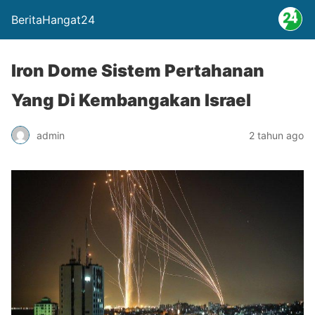
BeritaHangat24
Iron Dome Sistem Pertahanan
Yang Di Kembangakan Israel
admin
2 tahun ago