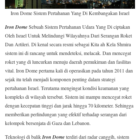
Iron Dome Sistem Pertahanan Yang Di Kembangakan Israel
Iron Dome
Sebuah Sistem Pertahanan Udara Yang Di ciptakan
Oleh Israel Untuk Melindungi Wilayahnya Dari Serangan Roket
Dan Artileri. Di kenal secara resmi sebagai Kita ah Kela Shmira
sistem ini di rancang untuk mendeteksi, melacak. Dan mencegat
roket yang di luncurkan menuju daerah pemukiman dan fasilitas
vital. Iron Dome pertama kali di operasikan pada tahun 2011 dan
sejak itu telah menjadi komponen penting dalam strategi
pertahanan Israel. Terutama mengingat kondisi keamanan yang
kompleks di wilayah tersebut. Sistem ini mampu mencegat roket
dengan kecepatan tinggi dan jarak hingga 70 kilometer. Sehingga
memberikan perlindungan yang efektif terhadap serangan dari
kelompok bersenjata di Gaza dan Lebanon.
Teknologi di balik
Iron Dome
terdiri dari radar canggih, sistem