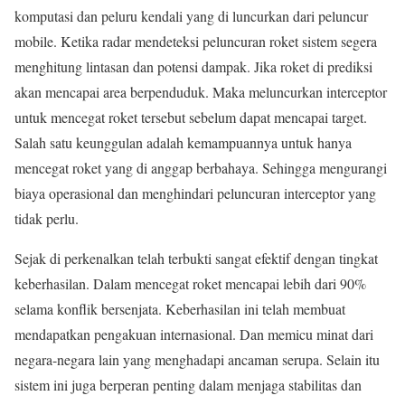
komputasi dan peluru kendali yang di luncurkan dari peluncur
mobile. Ketika radar mendeteksi peluncuran roket sistem segera
menghitung lintasan dan potensi dampak. Jika roket di prediksi
akan mencapai area berpenduduk. Maka meluncurkan interceptor
untuk mencegat roket tersebut sebelum dapat mencapai target.
Salah satu keunggulan adalah kemampuannya untuk hanya
mencegat roket yang di anggap berbahaya. Sehingga mengurangi
biaya operasional dan menghindari peluncuran interceptor yang
tidak perlu.
Sejak di perkenalkan telah terbukti sangat efektif dengan tingkat
keberhasilan. Dalam mencegat roket mencapai lebih dari 90%
selama konflik bersenjata. Keberhasilan ini telah membuat
mendapatkan pengakuan internasional. Dan memicu minat dari
negara-negara lain yang menghadapi ancaman serupa. Selain itu
sistem ini juga berperan penting dalam menjaga stabilitas dan