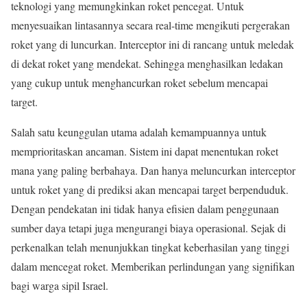
teknologi yang memungkinkan roket pencegat. Untuk
menyesuaikan lintasannya secara real-time mengikuti pergerakan
roket yang di luncurkan. Interceptor ini di rancang untuk meledak
di dekat roket yang mendekat. Sehingga menghasilkan ledakan
yang cukup untuk menghancurkan roket sebelum mencapai
target.
Salah satu keunggulan utama adalah kemampuannya untuk
memprioritaskan ancaman. Sistem ini dapat menentukan roket
mana yang paling berbahaya. Dan hanya meluncurkan interceptor
untuk roket yang di prediksi akan mencapai target berpenduduk.
Dengan pendekatan ini tidak hanya efisien dalam penggunaan
sumber daya tetapi juga mengurangi biaya operasional. Sejak di
perkenalkan telah menunjukkan tingkat keberhasilan yang tinggi
dalam mencegat roket. Memberikan perlindungan yang signifikan
bagi warga sipil Israel.