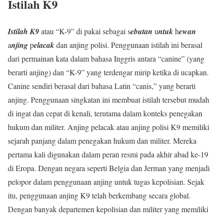
Istilah K9
Istilah K9
atau “K-9” di pakai sebagai s
ebutan
u
ntuk
h
ewan
a
njing
p
elacak
dan anjing polisi. Penggunaan istilah ini berasal
dari permainan kata dalam bahasa Inggris antara “canine” (yang
berarti anjing) dan “K-9” yang terdengar mirip ketika di ucapkan.
Canine sendiri berasal dari bahasa Latin “canis,” yang berarti
anjing. Penggunaan singkatan ini membuat istilah tersebut mudah
di ingat dan cepat di kenali, terutama dalam konteks penegakan
hukum dan militer. Anjing pelacak atau anjing polisi K9 memiliki
sejarah panjang dalam penegakan hukum dan militer. Mereka
pertama kali digunakan dalam peran resmi pada akhir abad ke-19
di Eropa. Dengan negara seperti Belgia dan Jerman yang menjadi
pelopor dalam penggunaan anjing untuk tugas kepolisian. Sejak
itu, penggunaan anjing K9 telah berkembang secara global.
Dengan banyak departemen kepolisian dan militer yang memiliki