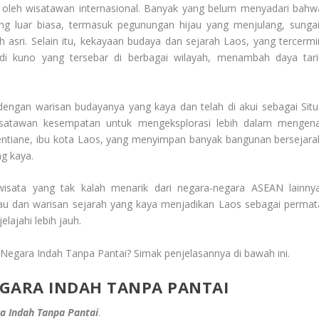
 oleh wisatawan internasional. Banyak yang belum menyadari bahw
 luar biasa, termasuk pegunungan hijau yang menjulang, sungai
 asri. Selain itu, kekayaan budaya dan sejarah Laos, yang tercermi
andi kuno yang tersebar di berbagai wilayah, menambah daya tari
 dengan warisan budayanya yang kaya dan telah di akui sebagai Situ
atawan kesempatan untuk mengeksplorasi lebih dalam mengena
ientiane, ibu kota Laos, yang menyimpan banyak bangunan bersejara
g kaya.
wisata yang tak kalah menarik dari negara-negara ASEAN lainnya
u dan warisan sejarah yang kaya menjadikan Laos sebagai permat
lajahi lebih jauh.
 Negara Indah Tanpa Pantai? Simak penjelasannya di bawah ini.
NEGARA INDAH TANPA PANTAI
a Indah Tanpa Pantai
.