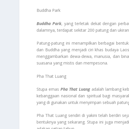
Buddha Park
Buddha Park
, yang terletak dekat dengan perb
dalamnya, terdapat sekitar 200 patung dan ukiran
Patung-patung ini menampilkan berbagai bent
dan Buddha yang menjadi ciri khas budaya Laos. 
menggambarkan dewa-dewa, manusia, dan binatan
suasana yang mistis dan mempesona.
Pha That Luang
Stupa emas
Pha That Luang
adalah lambang keb
kebanggaan nasional dan spiritual bagi masyara
yang di gunakan untuk menyimpan sebuah patung 
Pha That Luang sendiri di yakini telah berdiri 
bentuknya yang sekarang. Stupa ini juga menjadi
adakan setiap tahun.