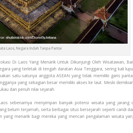
sata Laos, Negara Indah Tanpa Pantai
okasi Di Laos Yang Menarik Untuk Dikunjungi Oleh Wisatawan, Bai
ara yang terletak di tengah daratan Asia Tenggara, sering kali lupu
pakan satu-satunya anggota ASEAN yang tidak memiliki garis pantai
ngganya yang sebagian besar memiliki akses ke laut. Meski demikian
kau dan penuh nilai sejarah.
 Laos sebenarnya menyimpan banyak potensi wisata yang jarang d
ng belum terjamah, serta berbagai situs bersejarah seperti candi da
an yang menarik bagi mereka yang mencari pengalaman wisata yan