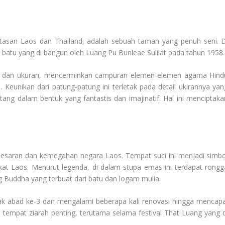
atasan Laos dan Thailand, adalah sebuah taman yang penuh seni. D
 batu yang di bangun oleh Luang Pu Bunleae Sulilat pada tahun 1958.
uk dan ukuran, mencerminkan campuran elemen-elemen agama Hind
Keunikan dari patung-patung ini terletak pada detail ukirannya yan
g dalam bentuk yang fantastis dan imajinatif. Hal ini menciptaka
esaran dan kemegahan negara Laos. Tempat suci ini menjadi simbo
kat Laos. Menurut legenda, di dalam stupa emas ini terdapat rongg
Buddha yang terbuat dari batu dan logam mulia.
sejak abad ke-3 dan mengalami beberapa kali renovasi hingga mencapa
 tempat ziarah penting, terutama selama festival That Luang yang d