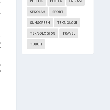
POLITIK
POLITK
PRIVASI
a
-
SEKOLAH
SPORT
n
k
SUNSCREEN
TEKNOLOGI
TEKNOLOGI 5G
TRAVEL
s
i
TUBUH
h
.
a