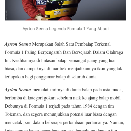
Ayrton Senna Legenda Formula 1 Yang Abadi
Ayrton Senna
Merupakan Salah Satu Pembalap Terkenal
Formula 1 Paling Berpengaruh Dan Bersejarah Dalam Olahraga
Ini. Keahliannya di lintasan balap, semangat juang yang luar
biasa, dan dampaknya di luar trek menjadikannya ikon yang tak
terlupakan bagi penggemar balap di seluruh dunia.
Ayrton Senna
memulai karirnya di dunia balap pada usia muda,
berlomba di kategori gokart sebelum naik ke ajang balap mobil.
Debutnya di Formula 1 terjadi pada tahun 1984 dengan tim
Toleman, dan segera menunjukkan potensi luar biasa dengan
mencetak poin dalam beberapa perlombaan pertamanya. Namun,
kejayaannya benar-benar bersinar saat bergabung dengan tim