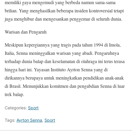
memiliki gaya mengemudi yang berbeda namun sama-sama
brilian. Yang menghasilkan beberapa insiden kontroversial tetapi
juga menghibur dan mengesankan penggemar di seluruh dunia.
Warisan dan Pengaruh
Meskipun kepergiannya yang tragis pada tahun 1994 di Imola,
Italia, Senna meninggalkan warisan yang abadi. Pengaruhnya
terhadap dunia balap dan keselamatan di olahraga ini terus terasa
hingga hari ini. Yayasan Instituto Ayrton Senna yang di
dirikannya berupaya untuk meningkatkan pendidikan anak-anak
di Brasil. Menunjukkan komitmen dan pengabdian Senna di luar
trek balap.
Categories:
Sport
Tags:
Ayrton Senna
,
Sport