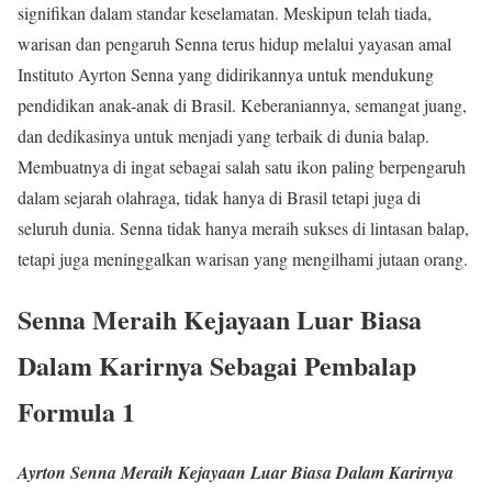
signifikan dalam standar keselamatan. Meskipun telah tiada,
warisan dan pengaruh Senna terus hidup melalui yayasan amal
Instituto Ayrton Senna yang didirikannya untuk mendukung
pendidikan anak-anak di Brasil. Keberaniannya, semangat juang,
dan dedikasinya untuk menjadi yang terbaik di dunia balap.
Membuatnya di ingat sebagai salah satu ikon paling berpengaruh
dalam sejarah olahraga, tidak hanya di Brasil tetapi juga di
seluruh dunia. Senna tidak hanya meraih sukses di lintasan balap,
tetapi juga meninggalkan warisan yang mengilhami jutaan orang.
Senna Meraih Kejayaan Luar Biasa
Dalam Karirnya Sebagai Pembalap
Formula 1
Ayrton Senna Meraih Kejayaan Luar Biasa Dalam Karirnya