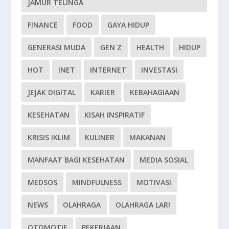
JAMUR TELINGA
FINANCE
FOOD
GAYA HIDUP
GENERASI MUDA
GEN Z
HEALTH
HIDUP
HOT
INET
INTERNET
INVESTASI
JEJAK DIGITAL
KARIER
KEBAHAGIAAN
KESEHATAN
KISAH INSPIRATIF
KRISIS IKLIM
KULINER
MAKANAN
MANFAAT BAGI KESEHATAN
MEDIA SOSIAL
MEDSOS
MINDFULNESS
MOTIVASI
NEWS
OLAHRAGA
OLAHRAGA LARI
OTOMOTIF
PEKERJAAN