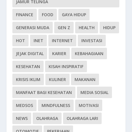
JAMUR TELINGA
FINANCE
FOOD
GAYA HIDUP
GENERASI MUDA
GEN Z
HEALTH
HIDUP
HOT
INET
INTERNET
INVESTASI
JEJAK DIGITAL
KARIER
KEBAHAGIAAN
KESEHATAN
KISAH INSPIRATIF
KRISIS IKLIM
KULINER
MAKANAN
MANFAAT BAGI KESEHATAN
MEDIA SOSIAL
MEDSOS
MINDFULNESS
MOTIVASI
NEWS
OLAHRAGA
OLAHRAGA LARI
OTOMOTIF
PEKERJAAN