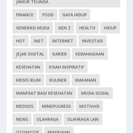
JAMUR TELINGA
FINANCE
FOOD
GAYA HIDUP
GENERASI MUDA
GEN Z
HEALTH
HIDUP
HOT
INET
INTERNET
INVESTASI
JEJAK DIGITAL
KARIER
KEBAHAGIAAN
KESEHATAN
KISAH INSPIRATIF
KRISIS IKLIM
KULINER
MAKANAN
MANFAAT BAGI KESEHATAN
MEDIA SOSIAL
MEDSOS
MINDFULNESS
MOTIVASI
NEWS
OLAHRAGA
OLAHRAGA LARI
OTOMOTIF
PEKERJAAN