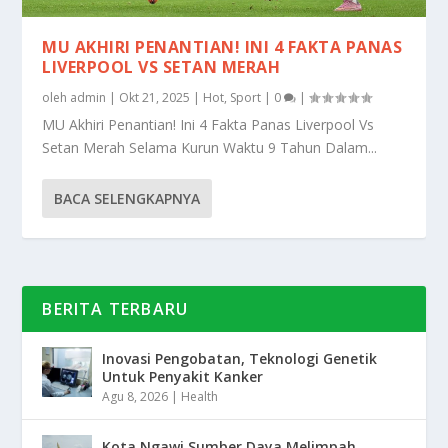
MU AKHIRI PENANTIAN! INI 4 FAKTA PANAS
LIVERPOOL VS SETAN MERAH
oleh
admin
|
Okt 21, 2025
|
Hot
,
Sport
|
0
|
MU Akhiri Penantian! Ini 4 Fakta Panas Liverpool Vs
Setan Merah Selama Kurun Waktu 9 Tahun Dalam...
BACA SELENGKAPNYA
BERITA TERBARU
Inovasi Pengobatan, Teknologi Genetik
Untuk Penyakit Kanker
Agu 8, 2026
|
Health
Kota Ngawi Sumber Daya Melimpah