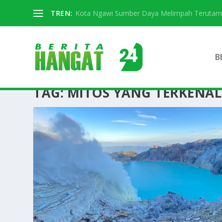
TREN:
Kota Ngawi Sumber Daya Melimpah Terutama S
B
TAG:
MITOS YANG TERKENAL