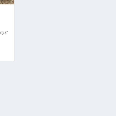
knya?