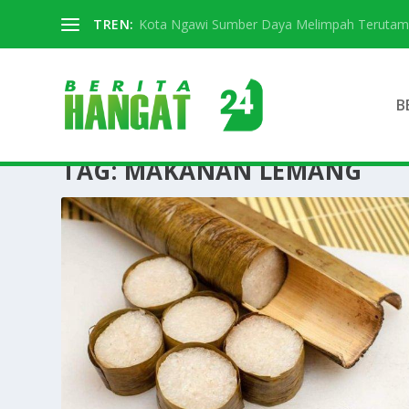
TREN:
Kota Ngawi Sumber Daya Melimpah Terutama S
B
TAG:
MAKANAN LEMANG