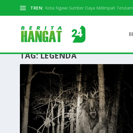
TREN:
Kota Ngawi Sumber Daya Melimpah Terutama S
B
TAG:
LEGENDA