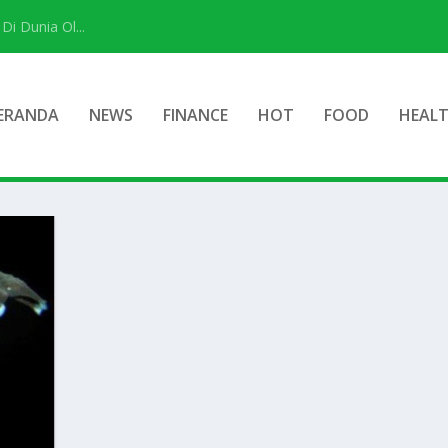
i Dunia Ol...
ERANDA
NEWS
FINANCE
HOT
FOOD
HEAL