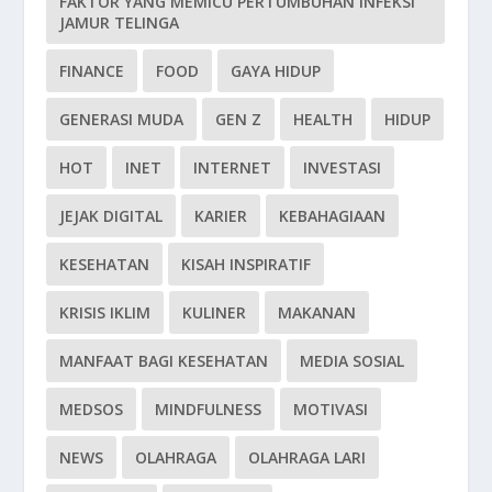
FAKTOR YANG MEMICU PERTUMBUHAN INFEKSI
JAMUR TELINGA
FINANCE
FOOD
GAYA HIDUP
GENERASI MUDA
GEN Z
HEALTH
HIDUP
HOT
INET
INTERNET
INVESTASI
JEJAK DIGITAL
KARIER
KEBAHAGIAAN
KESEHATAN
KISAH INSPIRATIF
KRISIS IKLIM
KULINER
MAKANAN
MANFAAT BAGI KESEHATAN
MEDIA SOSIAL
MEDSOS
MINDFULNESS
MOTIVASI
NEWS
OLAHRAGA
OLAHRAGA LARI