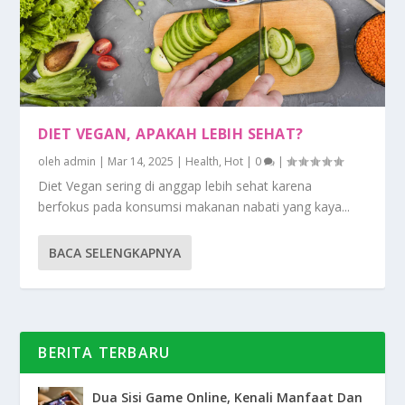
DIET VEGAN, APAKAH LEBIH SEHAT?
oleh
admin
|
Mar 14, 2025
|
Health
,
Hot
|
0
|
Diet Vegan sering di anggap lebih sehat karena
berfokus pada konsumsi makanan nabati yang kaya...
BACA SELENGKAPNYA
BERITA TERBARU
Dua Sisi Game Online, Kenali Manfaat Dan