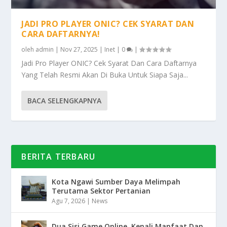
JADI PRO PLAYER ONIC? CEK SYARAT DAN
CARA DAFTARNYA!
oleh
admin
|
Nov 27, 2025
|
Inet
|
0
|
Jadi Pro Player ONIC? Cek Syarat Dan Cara Daftarnya
Yang Telah Resmi Akan Di Buka Untuk Siapa Saja...
BACA SELENGKAPNYA
BERITA TERBARU
Kota Ngawi Sumber Daya Melimpah
Terutama Sektor Pertanian
Agu 7, 2026
|
News
Dua Sisi Game Online, Kenali Manfaat Dan