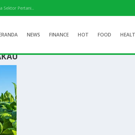
ektor Pertani...
ERANDA
NEWS
FINANCE
HOT
FOOD
HEAL
AKAU