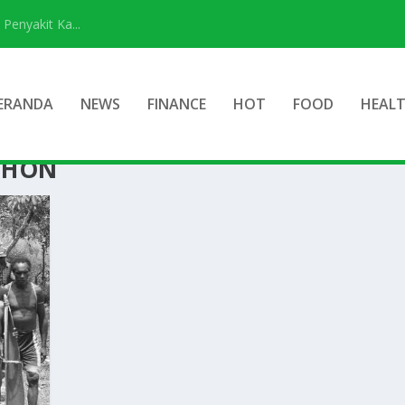
Penyakit Ka...
ERANDA
NEWS
FINANCE
HOT
FOOD
HEAL
OHON