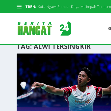
TREN:
Kota Ngawi Sumber Daya Melimpah Terutama S
B
TAG:
ALWI TERSINGKIR