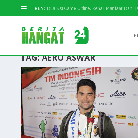
TREN:
Dua Sisi Game Online, Kenali Manfaat Dan 
B
TAG:
AERO ASWAR