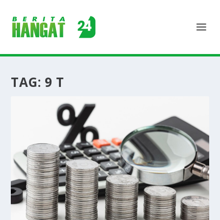
TAG:
9 T