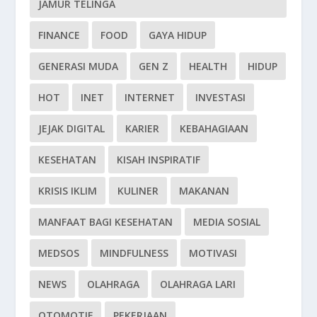
JAMUR TELINGA
FINANCE
FOOD
GAYA HIDUP
GENERASI MUDA
GEN Z
HEALTH
HIDUP
HOT
INET
INTERNET
INVESTASI
JEJAK DIGITAL
KARIER
KEBAHAGIAAN
KESEHATAN
KISAH INSPIRATIF
KRISIS IKLIM
KULINER
MAKANAN
MANFAAT BAGI KESEHATAN
MEDIA SOSIAL
MEDSOS
MINDFULNESS
MOTIVASI
NEWS
OLAHRAGA
OLAHRAGA LARI
OTOMOTIF
PEKERJAAN