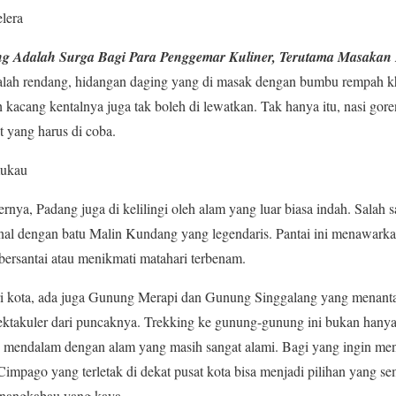
lera
g Adalah Surga Bagi Para Penggemar Kuliner, Terutama Masaka
dalah rendang, hidangan daging yang di masak dengan bumbu rempah kh
h kacang kentalnya juga tak boleh di lewatkan. Tak hanya itu, nasi gor
 yang harus di coba.
ukau
rnya, Padang juga di kelilingi oleh alam yang luar biasa indah. Salah 
enal dengan batu Malin Kundang yang legendaris. Pantai ini menawark
ersantai atau menikmati matahari terbenam.
i kota, ada juga Gunung Merapi dan Gunung Singgalang yang menanta
ktakuler dari puncaknya. Trekking ke gunung-gunung ini bukan hany
an mendalam dengan alam yang masih sangat alami. Bagi yang ingin men
mpago yang terletak di dekat pusat kota bisa menjadi pilihan yang s
nangkabau yang kaya.