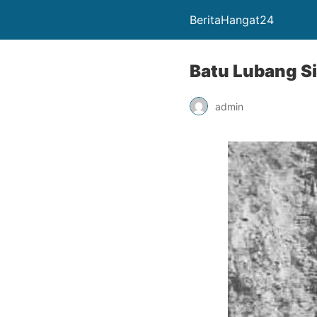
BeritaHangat24
Batu Lubang S
admin