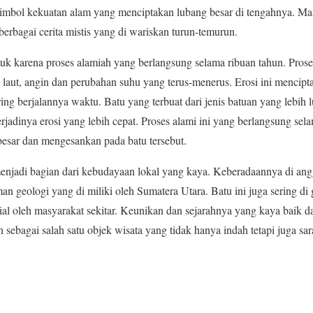
imbol kekuatan alam yang menciptakan lubang besar di tengahnya. Mas
erbagai cerita mistis yang di wariskan turun-temurun.
uk karena proses alamiah yang berlangsung selama ribuan tahun. Proses
laut, angin dan perubahan suhu yang terus-menerus. Erosi ini mencipta
g berjalannya waktu. Batu yang terbuat dari jenis batuan yang lebih l
adinya erosi yang lebih cepat. Proses alami ini yang berlangsung sela
esar dan mengesankan pada batu tersebut.
a menjadi bagian dari kebudayaan lokal yang kaya. Keberadaannya di an
n geologi yang di miliki oleh Sumatera Utara. Batu ini juga sering di
ial oleh masyarakat sekitar. Keunikan dan sejarahnya yang kaya baik d
sebagai salah satu objek wisata yang tidak hanya indah tetapi juga sar