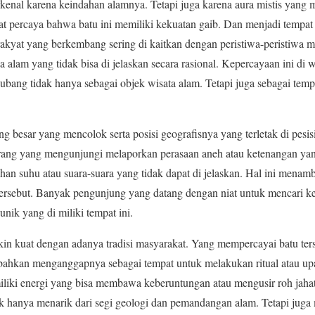
kenal karena keindahan alamnya. Tetapi juga karena aura mistis yang
at percaya bahwa batu ini memiliki kekuatan gaib. Dan menjadi tempat 
rakyat yang berkembang sering di kaitkan dengan peristiwa-peristiwa m
 alam yang tidak bisa di jelaskan secara rasional. Kepercayaan ini di 
ang tidak hanya sebagai objek wisata alam. Tetapi juga sebagai tempa
g besar yang mencolok serta posisi geografisnya yang terletak di pes
orang yang mengunjungi melaporkan perasaan aneh atau ketenangan y
an suhu atau suara-suara yang tidak dapat di jelaskan. Hal ini menam
tersebut. Banyak pengunjung yang datang dengan niat untuk mencari k
nik yang di miliki tempat ini.
in kuat dengan adanya tradisi masyarakat. Yang mempercayai batu ter
bahkan menganggapnya sebagai tempat untuk melakukan ritual atau upa
iliki energi yang bisa membawa keberuntungan atau mengusir roh jaha
ak hanya menarik dari segi geologi dan pemandangan alam. Tetapi juga