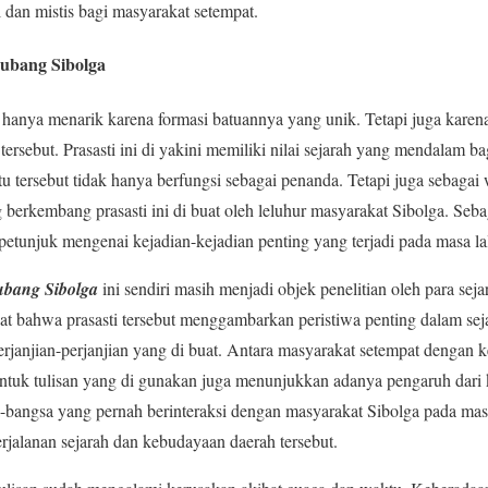
al dan mistis bagi masyarakat setempat.
Lubang Sibolga
anya menarik karena formasi batuannya yang unik. Tetapi juga karena
tu tersebut. Prasasti ini di yakini memiliki nilai sejarah yang mendalam 
tu tersebut tidak hanya berfungsi sebagai penanda. Tetapi juga sebaga
g berkembang prasasti ini di buat oleh leluhur masyarakat Sibolga. Se
 petunjuk mengenai kejadian-kejadian penting yang terjadi pada masa la
ubang Sibolga
ini sendiri masih menjadi objek penelitian oleh para sej
at bahwa prasasti tersebut menggambarkan peristiwa penting dalam seja
rjanjian-perjanjian yang di buat. Antara masyarakat setempat dengan k
bentuk tulisan yang di gunakan juga menunjukkan adanya pengaruh dari
-bangsa yang pernah berinteraksi dengan masyarakat Sibolga pada masa
erjalanan sejarah dan kebudayaan daerah tersebut.