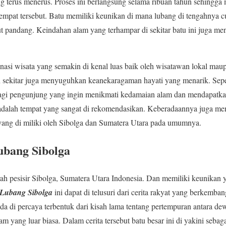
g terus menerus. Proses ini berlangsung selama ribuan tahun sehingga
tempat tersebut. Batu memiliki keunikan di mana lubang di tengahnya cu
t pandang. Keindahan alam yang terhampar di sekitar batu ini juga men
tinasi wisata yang semakin di kenal luas baik oleh wisatawan lokal ma
sekitar juga menyuguhkan keanekaragaman hayati yang menarik. Sepert
 Bagi pengunjung yang ingin menikmati kedamaian alam dan mendapatk
adalah tempat yang sangat di rekomendasikan. Keberadaannya juga menj
ang di miliki oleh Sibolga dan Sumatera Utara pada umumnya.
ubang Sibolga
rah pesisir Sibolga, Sumatera Utara Indonesia. Dan memiliki keunikan 
 Lubang Sibolga
ini dapat di telusuri dari cerita rakyat yang berkemba
da di percaya terbentuk dari kisah lama tentang pertempuran antara 
m yang luar biasa. Dalam cerita tersebut batu besar ini di yakini sebag