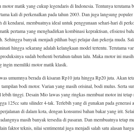
tu motor matik yang cukup legendaris di Indonesia. Tentunya terutama 
rtama kali di perkenalkan pada tahun 2003. Dan juga langsung populer
 di kendarai, membuatnya ideal untuk penggunaan sehari-hari di perko
matik pertama yang menghadirkan kombinasi kepraktisan, efisiensi ba
h. Sehingga banyak menjadi pilihan bagi pelajar dan pekerja muda. Sa
inati hingga sekarang adalah kelangkaan model tertentu. Terutama var
produksinya sudah berhenti bertahun-tahun lalu. Maka motor ini masih 
ingin memiliki motor matik klasik.
as umumnya berada di kisaran Rp10 juta hingga Rp20 juta. Akan teta
 tampilan bodi motor. Varian yang masih orisinal, bodi mulus. Serta su
al lebih tinggi. Desain Mio lawas yang ringkas membuat motor ini teta
ngga 125cc satu silinder 4-tak. Terlebih yang di gunakan pada generasi
perjalanan di dalam kota, dengan konsumsi bahan bakar yang irit. Selai
 cadangnya masih banyak tersedia di pasaran. Dan membuatnya tetap me
ain faktor teknis, nilai sentimental juga menjadi salah satu alasan har