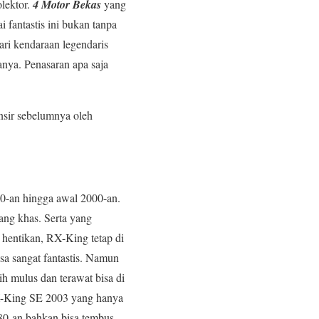
olektor.
4 Motor Bekas
yang
 fantastis ini bukan tanpa
ari kendaraan legendaris
anya. Penasaran apa saja
ansir sebelumnya oleh
990-an hingga awal 2000-an.
ang khas. Serta yang
hentikan, RX-King tetap di
sa sangat fantastis. Namun
h mulus dan terawat bisa di
 RX-King SE 2003 yang hanya
980-an bahkan bisa tembus