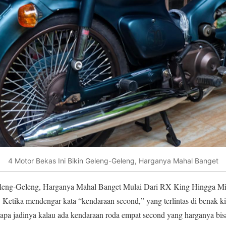
4 Motor Bekas Ini Bikin Geleng-Geleng, Harganya Mahal Banget
eleng-Geleng, Harganya Mahal Banget Mulai Dari RX King Hingga Mi
! Ketika mendengar kata “kendaraan second,” yang terlintas di benak k
, apa jadinya kalau ada kendaraan roda empat second yang harganya bisa