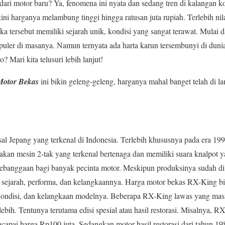
dari motor baru? Ya, fenomena ini nyata dan sedang tren di kalangan k
ni harganya melambung tinggi hingga ratusan juta rupiah. Terlebih nilai
 tersebut memiliki sejarah unik, kondisi yang sangat terawat. Mulai d
puler di masanya. Namun ternyata ada harta karun tersembunyi di duni
 Mari kita telusuri lebih lanjut!
Motor Bekas
ini bikin geleng-geleng, harganya mahal banget telah di l
asal Jepang yang terkenal di Indonesia. Terlebih khususnya pada era 1
an mesin 2-tak yang terkenal bertenaga dan memiliki suara knalpot y
banggaan bagi banyak pecinta motor. Meskipun produksinya sudah di 
ai sejarah, performa, dan kelangkaannya. Harga motor bekas RX-King bi
 kondisi, dan kelangkaan modelnya. Beberapa RX-King lawas yang masi
lebih. Tentunya terutama edisi spesial atau hasil restorasi. Misalnya,
encapai harga Rp100 juta. Sedangkan motor hasil restorasi dari tahun 1