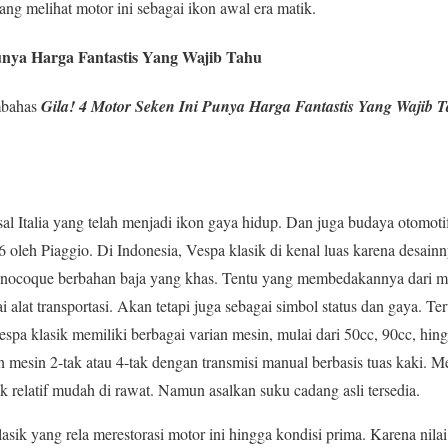
ang melihat motor ini sebagai ikon awal era matik.
unya Harga Fantastis Yang Wajib Tahu
mbahas
Gila! 4 Motor Seken Ini Punya Harga Fantastis Yang Wajib 
sal Italia yang telah menjadi ikon gaya hidup. Dan juga budaya otomotif
 oleh Piaggio. Di Indonesia, Vespa klasik di kenal luas karena desain
monocoque berbahan baja yang khas. Tentu yang membedakannya dari mot
i alat transportasi. Akan tetapi juga sebagai simbol status dan gaya. Te
espa klasik memiliki berbagai varian mesin, mulai dari 50cc, 90cc, hi
mesin 2-tak atau 4-tak dengan transmisi manual berbasis tuas kaki. 
 relatif mudah di rawat. Namun asalkan suku cadang asli tersedia.
ik yang rela merestorasi motor ini hingga kondisi prima. Karena nilai 